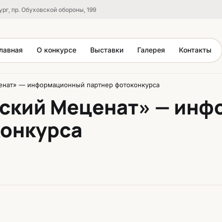
рг, пр. Обуховской обороны, 199
лавная
О конкурсе
Выставки
Галерея
Контакты
енат» — информационный партнер фотоконкурса
сский Меценат» — ин
конкурса