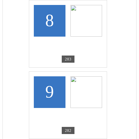
8
VIKAM07
Маленький...
283
9
CKROIR-BERESTOVICA
Без меня цветы не...
282