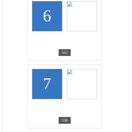
6
CKROIR-BERESTOVICA
Улыбка осени
563
7
MAMA_SLADUSIKOV
Дима
338