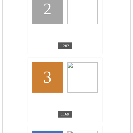
2
LUKASHUK N.V.
Мы всегда на...
1282
3
LUKASHUK N.V.
Помню, горжусь!
1169