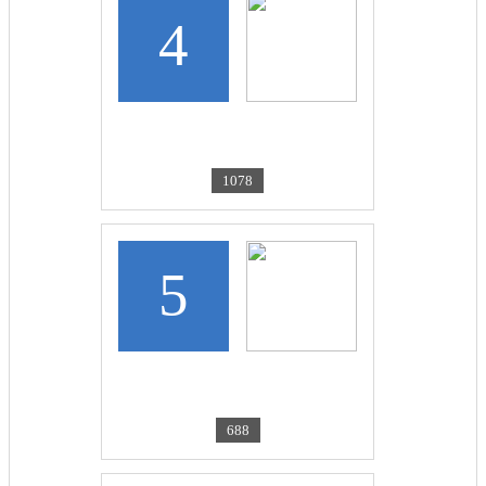
4
LUKASHUK N.V.
А можно, вместе...
1078
5
GOROKHOVA DARIA
Объятия могут...
688